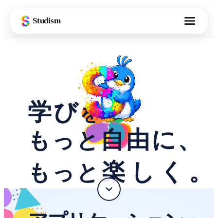
Studism
学び
を
自由に、
もっと
楽しく
。
もっ
と