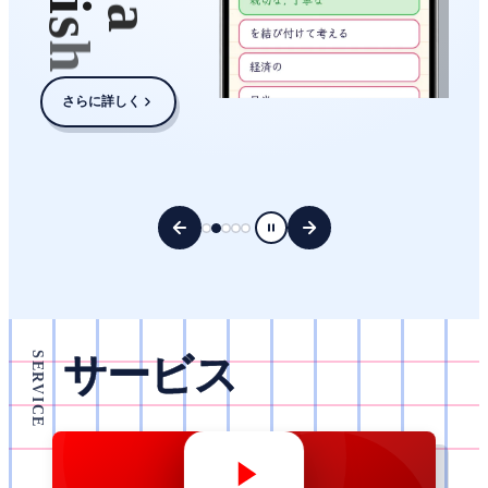
i
a
s
h
さらに詳しく
SERVICE
サ
ー
ビ
ス