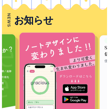
NEWS
お
知
ら
せ