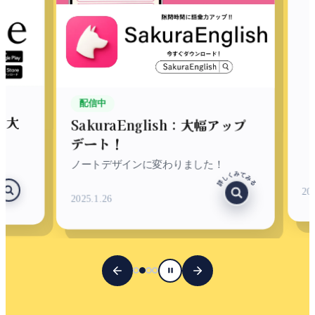
配
配信中
大
St
SakuraEnglish：大幅アップ
信
デート！
使い
ノートデザインに変わりました！
詳しくみてみる
みてみる
2025
2025.1.26