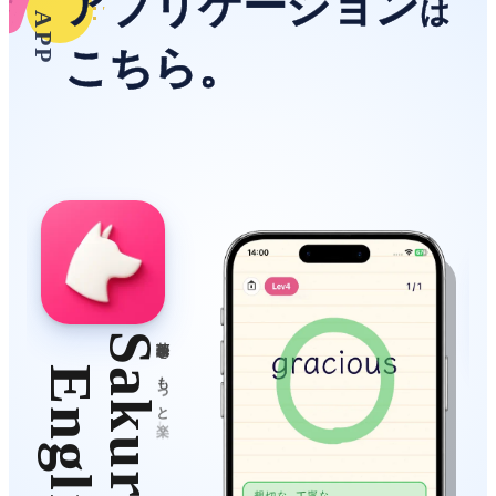
ア
プ
リ
ケ
ー
シ
ョ
ン
は
APP
こ
ち
ら
。
S
を
、
E
も
a
っ
k
と
n
し
く
u
g
。
r
l